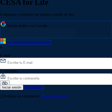
CESA for Life
Comienza a construir tus sueños a partir de hoy
Iniciar sesión con Google
Iniciar sesión con Microsoft
o
E-mail
Contraseña
Registrarme
Iniciar sesión
¿Olvidaste tu contraseña?
Recupérala aquí