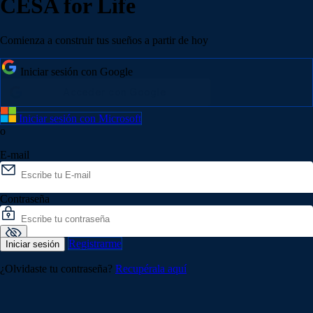
CESA for Life
Comienza a construir tus sueños a partir de hoy
Iniciar sesión con Google
Iniciar sesión con Microsoft
o
E-mail
Contraseña
Registrarme
Iniciar sesión
¿Olvidaste tu contraseña?
Recupérala aquí