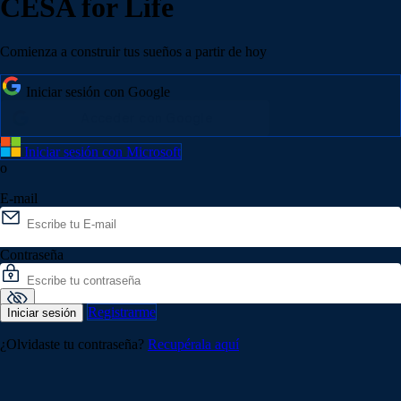
CESA for Life
Comienza a construir tus sueños a partir de hoy
Iniciar sesión con Google
Iniciar sesión con Microsoft
o
E-mail
Contraseña
Registrarme
Iniciar sesión
¿Olvidaste tu contraseña?
Recupérala aquí