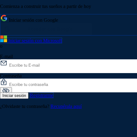
Comienza a construir tus sueños a partir de hoy
Iniciar sesión con Google
Iniciar sesión con Microsoft
o
E-mail
Contraseña
Registrarme
Iniciar sesión
¿Olvidaste tu contraseña?
Recupérala aquí