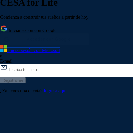
CESA for Life
Comienza a construir tus sueños a partir de hoy
Iniciar sesión con Google
Iniciar sesión con Microsoft
o
E-mail
Registrarme
¿Ya tienes una cuenta?
Ingresa aquí