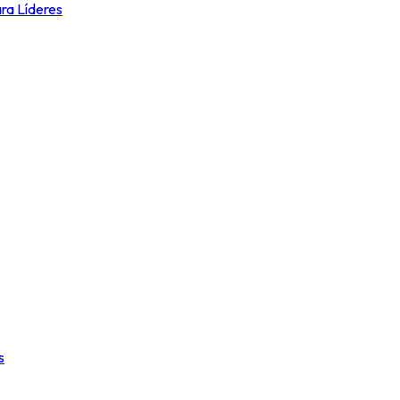
ara Líderes
s